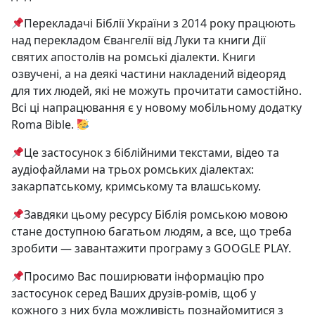
Перекладачі Біблії України з 2014 року працюють
над перекладом Євангелії від Луки та книги Дії
святих апостолів на ромські діалекти. Книги
озвучені, а на деякі частини накладений відеоряд
для тих людей, які не можуть прочитати самостійно.
Всі ці напрацювання є у новому мобільному додатку
Roma Bible.
Це застосунок з біблійними текстами, відео та
аудіофайлами на трьох ромських діалектах:
закарпатському, кримському та влашському.
Завдяки цьому ресурсу Біблія ромською мовою
стане доступною багатьом людям, а все, що треба
зробити — завантажити програму з GOOGLE PLAY.
Просимо Вас поширювати інформацію про
застосунок серед Ваших друзів-ромів, щоб у
кожного з них була можливість познайомитися з