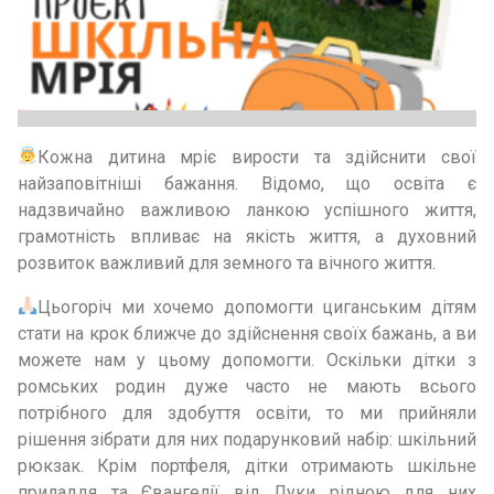
Кожна дитина мріє вирости та здійснити свої
найзаповітніші бажання. Відомо, що освіта є
надзвичайно важливою ланкою успішного життя,
грамотність впливає на якість життя, а духовний
розвиток важливий для земного та вічного життя.
Цьогоріч ми хочемо допомогти циганським дітям
стати на крок ближче до здійснення своїх бажань, а ви
можете нам у цьому допомогти. Оскільки дітки з
ромських родин дуже часто не мають всього
потрібного для здобуття освіти, то ми прийняли
рішення зібрати для них подарунковий набір: шкільний
рюкзак. Крім портфеля, дітки отримають шкільне
приладдя та Євангелії від Луки рідною для них