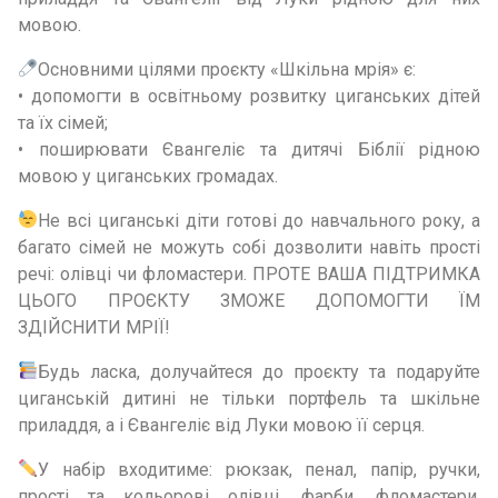
мовою.
Основними цілями проєкту «Шкільна мрія» є:
• допомогти в освітньому розвитку циганських дітей
та їх сімей;
• поширювати Євангеліє та дитячі Біблії рідною
мовою у циганських громадах.
Не всі циганські діти готові до навчального року, а
багато сімей не можуть собі дозволити навіть прості
речі: олівці чи фломастери. ПРОТЕ ВАША ПІДТРИМКА
ЦЬОГО ПРОЄКТУ ЗМОЖЕ ДОПОМОГТИ ЇМ
ЗДІЙСНИТИ МРІЇ!
Будь ласка, долучайтеся до проєкту та подаруйте
циганській дитині не тільки портфель та шкільне
приладдя, а і Євангеліє від Луки мовою її серця.
У набір входитиме: рюкзак, пенал, папір, ручки,
прості та кольорові олівці, фарби, фломастери,