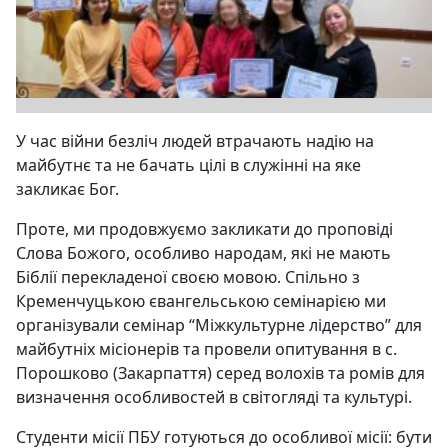
У час війни безліч людей втрачають надію на
майбутнє та не бачать цілі в служінні на яке
закликає Бог.
Проте, ми продовжуємо закликати до проповіді
Слова Божого, особливо народам, які не мають
Біблії перекладеної своєю мовою. Спільно з
Кременчуцькою євангельською семінарією ми
організували семінар “Міжкультурне лідерство” для
майбутніх місіонерів та провели опитування в с.
Порошково (Закарпаття) серед волохів та ромів для
визначення особливостей в світогляді та культурі.
Студенти місії ПБУ готуються до особливої місії: бути