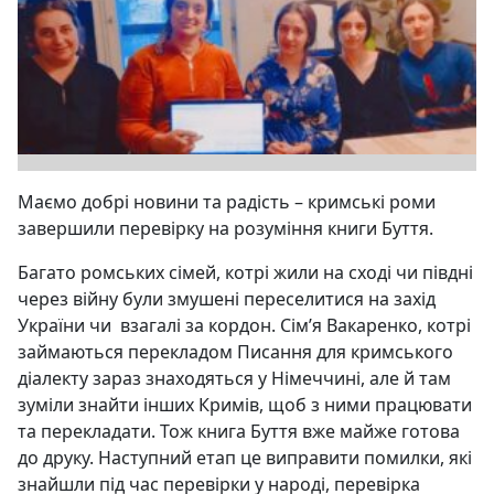
Маємо добрі новини та радість – кримські роми
завершили перевірку на розуміння книги Буття.
Багато ромських сімей, котрі жили на сході чи півдні
через війну були змушені переселитися на захід
України чи
взагалі за кордон. Сім’я Вакаренко, котрі
займаються перекладом Писання для кримського
діалекту зараз знаходяться у Німеччині, але й там
зуміли знайти інших Кримів, щоб з ними працювати
та перекладати. Тож книга Буття вже майже готова
до друку. Наступний етап це виправити помилки, які
знайшли під час перевірки у народі, перевірка