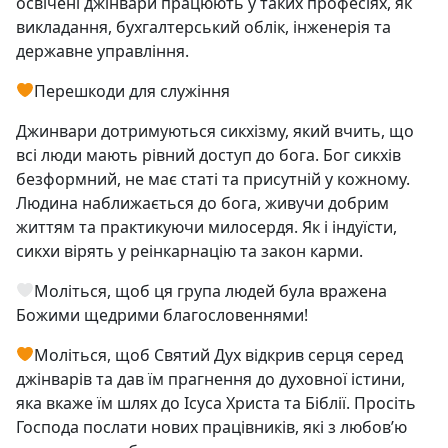
освічені джінвари працюють у таких професіях, як
викладання, бухгалтерський облік, інженерія та
державне управління.
Перешкоди для служіння
Джинвари дотримуються сикхізму, який вчить, що
всі люди мають рівний доступ до бога. Бог сикхів
безформний, не має статі та присутній у кожному.
Людина наближається до бога, живучи добрим
життям та практикуючи милосердя. Як і індуїсти,
сикхи вірять у реінкарнацію та закон карми.
Моліться, щоб ця група людей була вражена
Божими щедрими благословеннями!
Моліться, щоб Святий Дух відкрив серця серед
джінварів та дав їм прагнення до духовної істини,
яка вкаже їм шлях до Ісуса Христа та Біблії. Просіть
Господа послати нових працівників, які з любов’ю