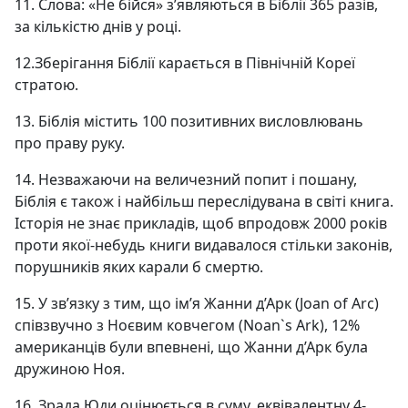
11. Слова: «Не бійся» з’являються в Біблії 365 разів,
за кількістю днів у році.
12.Зберігання Біблії карається в Північній Кореї
стратою.
13. Біблія містить 100 позитивних висловлювань
про праву руку.
14. Незважаючи на величезний попит і пошану,
Біблія є також і найбільш переслідувана в світі книга.
Історія не знає прикладів, щоб впродовж 2000 років
проти якої-небудь книги видавалося стільки законів,
порушників яких карали б смертю.
15. У зв’язку з тим, що ім’я Жанни д’Арк (Joan of Arc)
співзвучно з Ноєвим ковчегом (Noan`s Ark), 12%
американців були впевнені, що Жанни д’Арк була
дружиною Ноя.
16. Зрада Юди оцінюється в суму, еквівалентну 4-