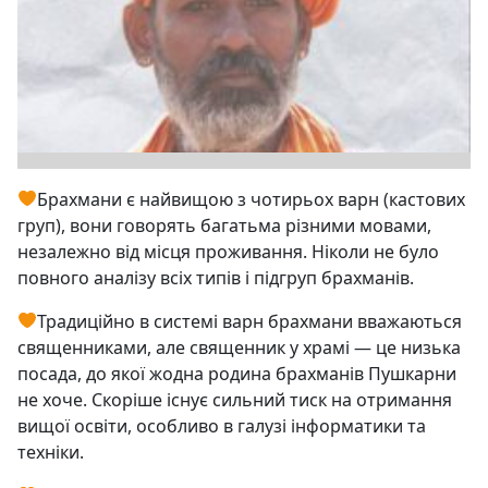
Брахмани є найвищою з чотирьох варн (кастових
груп), вони говорять багатьма різними мовами,
незалежно від місця проживання. Ніколи не було
повного аналізу всіх типів і підгруп брахманів.
Традиційно в системі варн брахмани вважаються
священниками, але священник у храмі — це низька
посада, до якої жодна родина брахманів Пушкарни
не хоче. Скоріше існує сильний тиск на отримання
вищої освіти, особливо в галузі інформатики та
техніки.