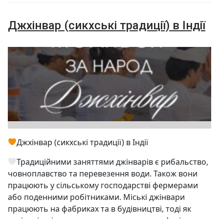
Джхінвар (сикхські традиції) в Індії
Джхінвар (сикхські традиції) в Індії
Традиційними заняттями джінварів є рибальство,
човноплавство та перевезення води. Також вони
працюють у сільському господарстві фермерами
або поденними робітниками. Міські джінвари
працюють на фабриках та в будівництві, тоді як