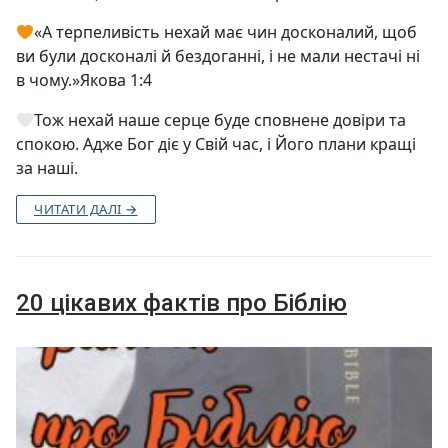
«А терпеливість нехай має чин досконалий, щоб
ви були досконалі й бездоганні, і не мали нестачі ні
в чому.»Якова 1:4
Тож нехай наше серце буде сповнене довіри та
спокою. Адже Бог діє у Свій час, і Його плани кращі
за наші.
ЧИТАТИ ДАЛІ →
20 цікавих фактів про Біблію