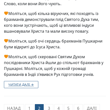
Слово, коли вони його чують.
Моліться, щоб кілька віруючих, які походять із
брахманів демонстрували плід Святого Духа тим,
кого вони зустрічають, щоб ці впливові індуси
вшановували Христа та мали високу повагу.
Моліться, щоб очі сердець брахманів Пушкарни
були відкриті до Ісуса Христа.
Моліться, щоб скеровані Святим Духом
послідовники Христа йшли до спільнот брахманів у
Пушкарні. Моліться, щоб у кожній громаді
брахманів в Індії з’явився Рух підготовки учнів.
ЧИТАТИ ДАЛІ →
Навігація
НАЗАД
1
2
3
4
5
6
ДАЛІ