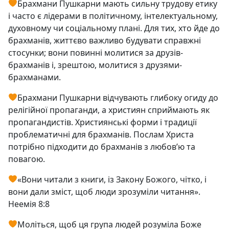
Брахмани Пушкарни мають сильну трудову етику
і часто є лідерами в політичному, інтелектуальному,
духовному чи соціальному плані. Для тих, хто йде до
брахманів, життєво важливо будувати справжні
стосунки; вони повинні молитися за друзів-
брахманів і, зрештою, молитися з друзями-
брахманами.
Брахмани Пушкарни відчувають глибоку огиду до
релігійної пропаганди, а християн сприймають як
пропагандистів. Християнські форми і традиції
проблематичні для брахманів. Послам Христа
потрібно підходити до брахманів з любов’ю та
повагою.
«Вони читали з книги, із Закону Божого, чітко, і
вони дали зміст, щоб люди зрозуміли читання».
Неемія 8:8
Моліться, щоб ця група людей розуміла Боже