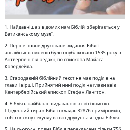
1. Найдавніша з відомих нам Біблій
зберігається у
Ватиканському музеї.
2. Перше повне друковане видання Біблії
англійською мовою було опубліковано 1535 року в
Антверпені під редакцією єпископа Майлса
Ковердейла.
3. Стародавній біблійний текст не мав поділів на
глави і вірші. Прийнятий нині поділ на глави ввів
Кентерберійський єпископ Стефан Лангтон.
4. Біблія є найбільш видаваною в світі книгою.
Щоденний тираж Біблії складає 32876 примірників,
тобто кожну секунду в світі друкується одна Біблія.
5. На сьогодні повна Біблія перекладена тільки 756