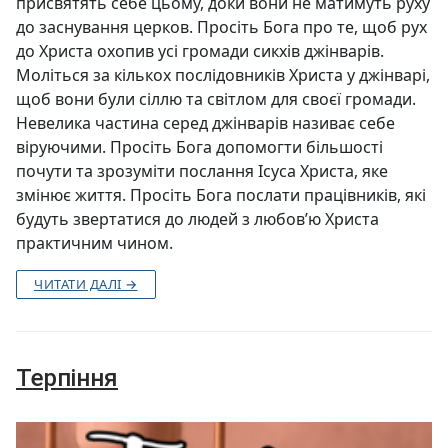
присвятять себе цьому, доки вони не матимуть руху
до заснування церков. Просіть Бога про те, щоб рух
до Христа охопив усі громади сикхів джінварів.
Моліться за кількох послідовників Христа у джінварі,
щоб вони були сіллю та світлом для своєї громади.
Невелика частина серед джінварів називає себе
віруючими. Просіть Бога допомогти більшості
почути та зрозуміти послання Ісуса Христа, яке
змінює життя. Просіть Бога послати працівників, які
будуть звертатися до людей з любов’ю Христа
практичним чином.
ЧИТАТИ ДАЛІ →
Терпіння