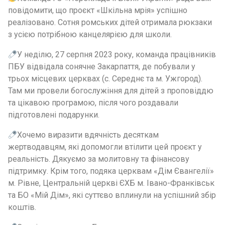
повідомити, що проєкт «Шкільна мрія» успішно
реалізовано. Сотня ромських дітей отримала рюкзаки
з усією потрібною канцелярією для школи.
У неділю, 27 серпня 2023 року, команда працівників
ПБУ відвідала сонячне Закарпаття, де побували у
трьох місцевих церквах (с. Середнє та м. Ужгород).
Там ми провели богослужіння для дітей з проповіддю
та цікавою програмою, після чого роздавали
підготовлені подарунки.
Хочемо виразити вдячність десяткам
жертводавцям, які допомогли втілити цей проєкт у
реальність. Дякуємо за молитовну та фінансову
підтримку. Крім того, подяка церквам «Дім Євангелії»
м. Рівне, Центральній церкві ЄХБ м. Івано-Франківськ
та БО «Мій Дім», які суттєво вплинули на успішний збір
коштів.